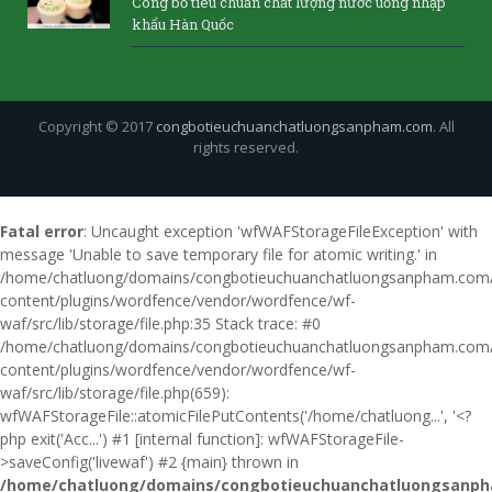
Công bố tiêu chuẩn chất lượng nước uống nhập
khẩu Hàn Quốc
Copyright © 2017
congbotieuchuanchatluongsanpham.com
. All
rights reserved.
Fatal error
: Uncaught exception 'wfWAFStorageFileException' with
message 'Unable to save temporary file for atomic writing.' in
/home/chatluong/domains/congbotieuchuanchatluongsanpham.com/
content/plugins/wordfence/vendor/wordfence/wf-
waf/src/lib/storage/file.php:35 Stack trace: #0
/home/chatluong/domains/congbotieuchuanchatluongsanpham.com/
content/plugins/wordfence/vendor/wordfence/wf-
waf/src/lib/storage/file.php(659):
wfWAFStorageFile::atomicFilePutContents('/home/chatluong...', '<?
php exit('Acc...') #1 [internal function]: wfWAFStorageFile-
>saveConfig('livewaf') #2 {main} thrown in
/home/chatluong/domains/congbotieuchuanchatluongsanph