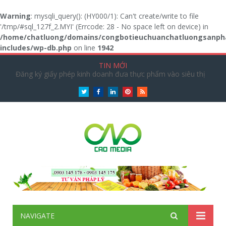
Warning
: mysqli_query(): (HY000/1): Can't create/write to file
'/tmp/#sql_127f_2.MYI' (Errcode: 28 - No space left on device) in
/home/chatluong/domains/congbotieuchuanchatluongsanph
includes/wp-db.php
on line
1942
TIN MỚI
Đăng ký giấy phép kinh doanh đưa thực phẩm vào siêu thị
Twitter
Facebook
LinkedIn
Pinterest
RSS
NAVIGATE